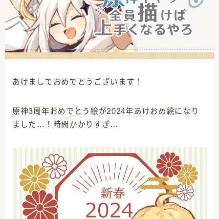
空と蛍尊すぎる件
あけましておめでとうございます！
CATEGORY
原神3周年おめでとう絵が2024年あけおめ絵になり
ました…！時間かかりすぎ…
3
クリエイター志
14
原神グッズ情報
4
原神プレイ日記
12
原神全キャラ描くぞ