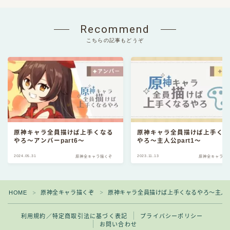
Recommend
こちらの記事もどうぞ
原神キャラ全員描けば上手くなる
原神キャラ全員描けば上手く
やろ～アンバーpart6～
やろ～主人公part1～
2024.05.31
2023.11.13
原神全キャラ描くぞ
原神全キャラ描
HOME
原神全キャラ描くぞ
原神キャラ全員描けば上手くなるやろ～主人公p
＞
＞
利用規約／特定商取引法に基づく表記
プライバシーポリシー
お問い合わせ