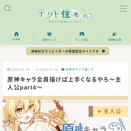
MENU
ホーム
HOME
原神グッズ
プレイ日記
原神絵企画
原神好きクリエイターの情報発信サイトです
プロフィール
2024.01.18
2024.12.03
原神全キャラ描くぞ
お問い合わせ
原神キャラ全員描けば上手くなるやろ～主
人公part4～
目次
模写をしてみてわかったこと
BeforeAfter