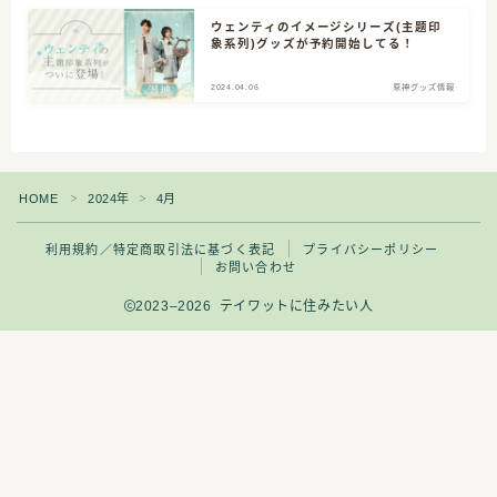
ウェンティのイメージシリーズ(主题印
象系列)グッズが予約開始してる！
CATEGORY
2024.04.06
原神グッズ情報
3
クリエイター志
HOME
2024年
4月
＞
＞
14
原神グッズ情報
利用規約／特定商取引法に基づく表記
プライバシーポリシー
お問い合わせ
4
原神プレイ日記
2023–2026 テイワットに住みたい人
12
原神全キャラ描くぞ