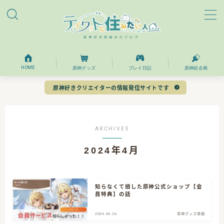
MENU
ホーム
HOME
原神グッズ
プレイ日記
原神絵企画
原神好きクリエイターの情報発信サイトです
プロフィール
お問い合わせ
ARCHIVES
2024年4月
目次
知らなくて損した原神公式ショップ【会
員特典】の話
2024.04.16
原神グッズ情報