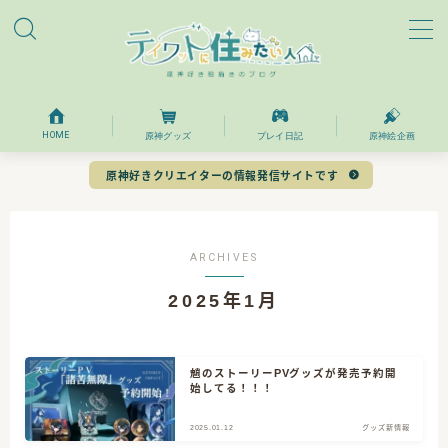
MENU
ホーム
HOME
原神グッズ
プレイ日記
原神絵企画
原神好きクリエイターの情報発信サイトです
プロフィール
お問い合わせ
ARCHIVES
2025年1月
目次
魈のストーリーPVグッズが発売予約開
始してる！！！
2025.01.12
グッズ新情報