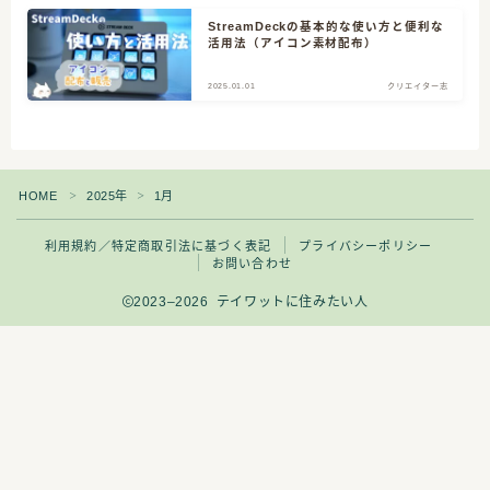
StreamDeckの基本的な使い方と便利な
活用法（アイコン素材配布）
CATEGORY
2025.01.01
クリエイター志
3
クリエイター志
HOME
2025年
1月
＞
＞
14
原神グッズ情報
利用規約／特定商取引法に基づく表記
プライバシーポリシー
お問い合わせ
4
原神プレイ日記
2023–2026 テイワットに住みたい人
12
原神全キャラ描くぞ