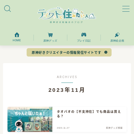
MENU
ホーム
HOME
原神グッズ
プレイ日記
原神絵企画
原神好きクリエイターの情報発信サイトです
プロフィール
お問い合わせ
ARCHIVES
2023年11月
目次
タオバオの【不支持在】でも商品は買え
る？
2023.11.27
原神グッズ情報