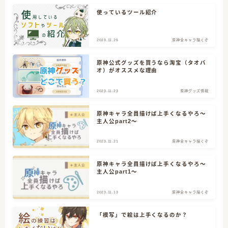
使っているツール紹介
CATEGORY
2023.11.25
原神全キャラ描くぞ
原神公式グッズを買うなら淘宝（タオバ
オ）がオススメな理由
3
クリエイター志
2023.11.23
原神グッズ情報
14
原神グッズ情報
原神キャラ全員描けば上手くなるやろ～
主人公part2～
4
原神プレイ日記
2023.11.21
原神全キャラ描くぞ
12
原神全キャラ描くぞ
原神キャラ全員描けば上手くなるやろ～
主人公part1～
2023.11.13
原神全キャラ描くぞ
「模写」で絵は上手くなるのか？