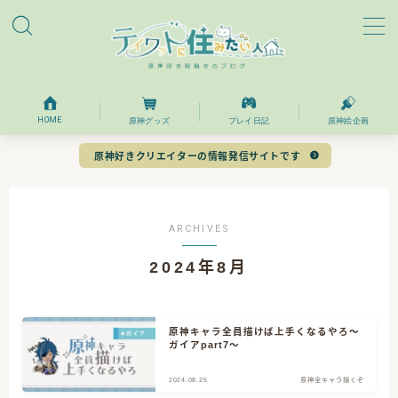
MENU
ホーム
HOME
原神グッズ
プレイ日記
原神絵企画
原神好きクリエイターの情報発信サイトです
プロフィール
お問い合わせ
ARCHIVES
2024年8月
目次
原神キャラ全員描けば上手くなるやろ～
ガイアpart7～
2024.08.25
原神全キャラ描くぞ