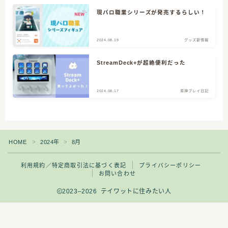
現パロ職業シリーズが発売するらしい！
CATEGORY
2024.08.19
グッズ新情報
StreamDeck+が超絶便利だった
3
クリエイター志
2024.08.17
原神プレイ日記
14
原神グッズ情報
4
原神プレイ日記
HOME
2024年
8月
＞
＞
12
原神全キャラ描くぞ
利用規約／特定商取引法に基づく表記
プライバシーポリシー
お問い合わせ
2023–2026 テイワットに住みたい人