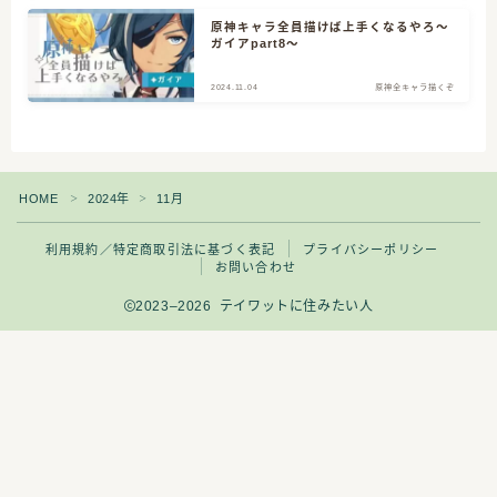
原神キャラ全員描けば上手くなるやろ～
ガイアpart8～
CATEGORY
2024.11.04
原神全キャラ描くぞ
3
クリエイター志
HOME
2024年
11月
＞
＞
14
原神グッズ情報
利用規約／特定商取引法に基づく表記
プライバシーポリシー
お問い合わせ
4
原神プレイ日記
2023–2026 テイワットに住みたい人
12
原神全キャラ描くぞ