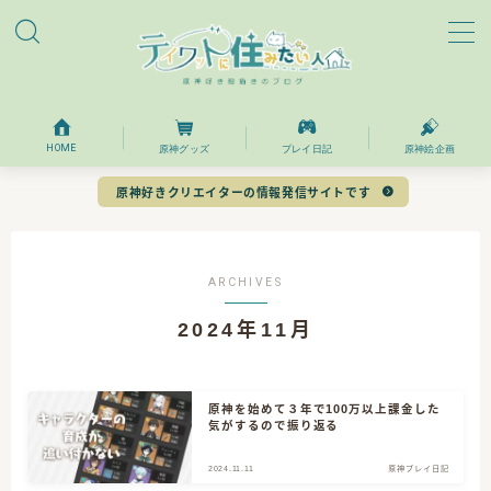
MENU
ホーム
HOME
原神グッズ
プレイ日記
原神絵企画
原神好きクリエイターの情報発信サイトです
プロフィール
お問い合わせ
ARCHIVES
2024年11月
目次
原神を始めて３年で100万以上課金した
気がするので振り返る
2024.11.11
原神プレイ日記