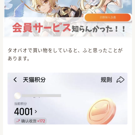
CATEGORY
タオバオで買い物をしていると、ふと思ったことが
あります。
3
クリエイター志
14
原神グッズ情報
4
原神プレイ日記
12
原神全キャラ描くぞ