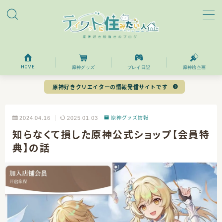
MENU
ホーム
HOME
原神グッズ
プレイ日記
原神絵企画
原神好きクリエイターの情報発信サイトです
プロフィール
2024.04.16
2025.01.03
原神グッズ情報
お問い合わせ
知らなくて損した原神公式ショップ【会員特
典】の話
目次
原神旗舰店の会員登録について
そのほかのポイント