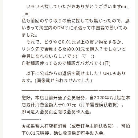
いろいろ探していただきありがとうございますm(_
_)m
私も前回のやり取りの後に探しても無かったので、思
いきって淘宝内のDM？に頑張って中国語で聞いてみ
ました。
それで、どうやら0.01元以上の買い物をするか、
リンク先で会員するため0.01元を購入？をしないと
会員になれないらしいです(￣▽￣;)
自動翻訳使ってるので翻訳ガバガバです(汗)
以下に公式からの返信を載せました！URLもあり
ます。(画像載せられませんでした)
━━━━━━━━━━━━━━━━━━━━━━
您好，本店目前开通了会员服务，自2020年7月起在本
店累计消费金额大于0.01元（订单需要确认收货），
即可进入会员页面领取会员卡入会。
————-
★如果暂未在店铺消费（或者订单未确认收货），可拍
下0.01元链接，确认收货后即可手动入会。