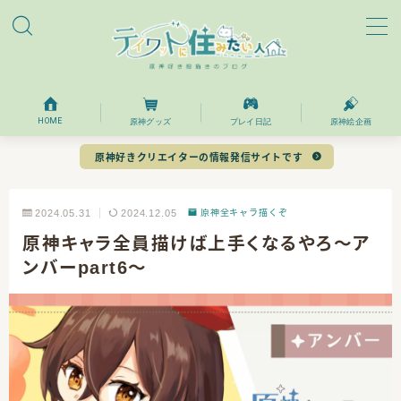
MENU
ホーム
HOME
原神グッズ
プレイ日記
原神絵企画
原神好きクリエイターの情報発信サイトです
プロフィール
2024.05.31
2024.12.05
原神全キャラ描くぞ
お問い合わせ
原神キャラ全員描けば上手くなるやろ～ア
ンバーpart6～
目次
今回の課題の振り返りと感想
次の課題