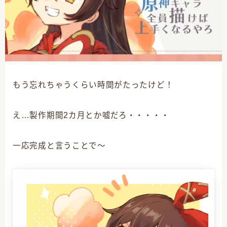
CATEGORY
もう忘れちゃうくらい時間がたったけど！
え…製作期間2カ月とか嘘だろ・・・・・
3
クリエイター志
14
原神グッズ情報
一応完成と言うことで～
4
原神プレイ日記
12
原神全キャラ描くぞ