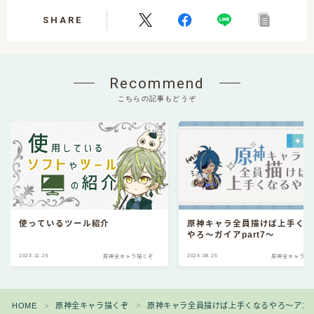
SHARE
Recommend
こちらの記事もどうぞ
使っているツール紹介
原神キャラ全員描けば上手く
やろ～ガイアpart7～
2023.11.25
2024.08.25
原神全キャラ描くぞ
原神全キャラ描
HOME
原神全キャラ描くぞ
原神キャラ全員描けば上手くなるやろ～アンバー
＞
＞