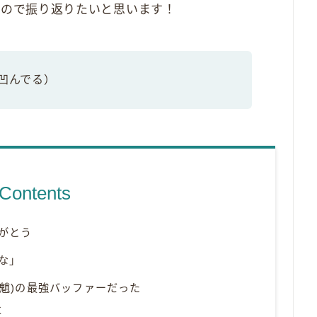
たので振り返りたいと思います！
と凹んでる）
Contents
がとう
な」
(魈)の最強バッファーだった
に