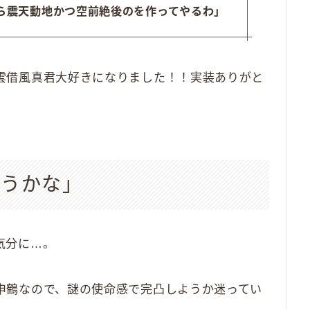
ら震天動地かつ空前絶後のを作ってやるわ」
雲借風真君大好きになりました！！実装ありがと
ようかな」
気分に…。
申鶴なので、謎の使命感で完凸しようか迷ってい