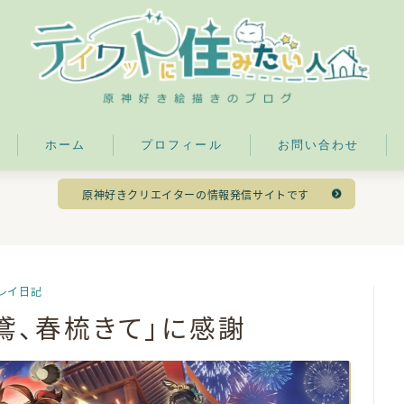
ホーム
プロフィール
お問い合わせ
目次
原神好きクリエイターの情報発信サイトです
留雲借風真君の実装ありがとう
留雲真君「完凸しようかな」
推し(申鶴)の師匠が推し(魈)の最強バッファーだった
レイ日記
嘉明も実装ありがとう
紙鳶、春梳きて」に感謝