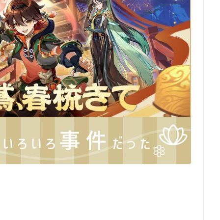
CATEGOR
3
クリエイター志
14
原神グッズ情報
4
原神プレイ日記
12
原神全キャラ描くぞ
原神グッズ情報
原神プレイ日記
原