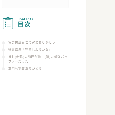
Contents
目次
留雲借風真君の実装ありがとう
留雲真君「完凸しようかな」
推し(申鶴)の師匠が推し(魈)の最強バッ
ファーだった
嘉明も実装ありがとう