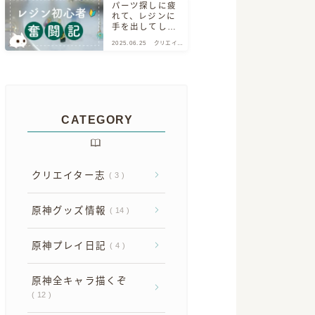
パーツ探しに疲
れて、レジンに
手を出してしま
った話【初心者
2025.06.25
クリエイタ
記録】
ー志
CATEGORY
クリエイター志
3
原神グッズ情報
14
原神プレイ日記
4
原神全キャラ描くぞ
12