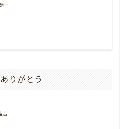
韻ー
装ありがとう
佳音