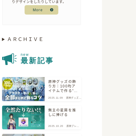
りデザインをしたりしています。
More
ＡＲＣＨＩＶＥ
new
最新記事
原神グッズの飾
り方｜100均ア
イテムで作る“推
しスペース”実例
2025.11.09
原神グッズ情
報
無主の星屑を推
しに捧げる
2025.10.20
原神プレイ
日記