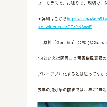
ユーモラスで、お喋りで、親切で、
▼詳細はこちら
https://t.co/46am5
pic.twitter.com/OZzfrN8nwE
— 原神（Genshin）公式 (@Genshi
4.4といえば閑雲こと
留雲借風真君
の
プレイアプル化するとは思ってなか
去年の海灯祭の前までは、単に”申鶴