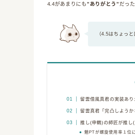
4.4があまりにも
”ありがとう”
だっ
（4.5はちょっ
留雲借風真君の実装あり
留雲真君「完凸しようか
推し(申鶴)の師匠が推し
魈PTが螺旋使用率１位