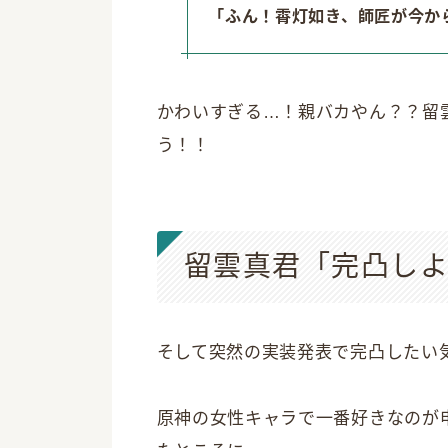
「ふん！霄灯如き、師匠が今か
かわいすぎる…！親バカやん？？留
う！！
留雲真君「完凸し
そして突然の実装発表で完凸したい
原神の女性キャラで一番好きなのが