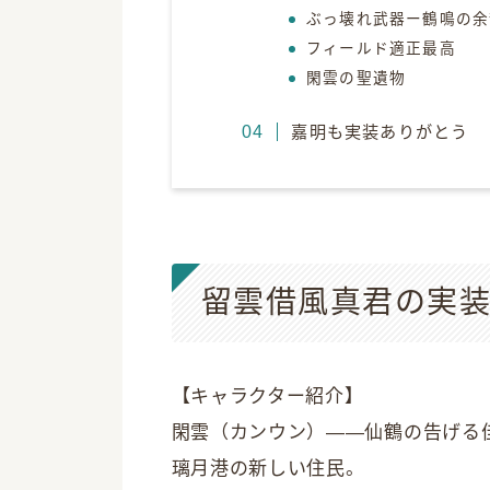
ぶっ壊れ武器ー鶴鳴の余
フィールド適正最高
閑雲の聖遺物
嘉明も実装ありがとう
留雲借風真君の実
【キャラクター紹介】
閑雲（カンウン）——仙鶴の告げる
璃月港の新しい住民。