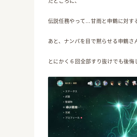
たところに、
伝説任務やって…甘雨と申鶴に対す
あと、ナンパを目で黙らせる申鶴さ
とにかく６回全部すり抜けでも後悔